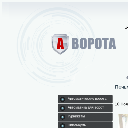
Почем
Автоматические ворота
10 Но
Автоматика для ворот
Турникеты
Шлагбаумы