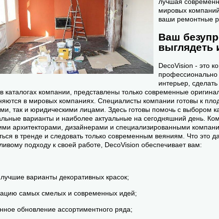
лучшая современ
мировых компаний
ваши ремонтные р
Ваш безуп
выглядеть 
DecoVision - это 
профессионально 
интерьер, сделат
 в каталогах компании, представлены только современные оригина
яются в мировых компаниях. Специалисты компании готовы к плод
ми, так и юридическими лицами. Здесь готовы помочь с выбором к
льные варианты и наиболее актуальные на сегодняшний день. Ком
ми архитекторами, дизайнерами и специализированными компания
ться в тренде и следовать только современным веяниям. Что это д
ливому подходу к своей работе, DecoVision обеспечивает вам:
 лучшие варианты декоративных красок;
ацию самых смелых и современных идей;
нное обновление ассортиментного ряда;