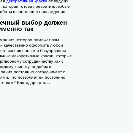
ная
декоративная краска
от ведущх
, которая готова превратить любые
аботы в настоящее наслаждение.
речный выбор должен
именно так
компания, которая поможет вам
и качественно оформить любой
ь его совершенным и безупречным.
льные декоративные краски, которые
отворному сотрудничеству как с
аждому клиенту, подобрать
пания постоянно сотрудничает с
ми, что позволяет ей постоянно
ает вам? Благодаря столь