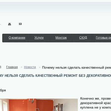
О компании
Услуги
Монтаж
СКУД
Готовые 
Главная
Новости
Почему нельзя сделать качественный рем
у нельзя сделать качественный ремонт без декоративно
ября
Конечно же, пров
декоративной краск
куплена не у комп