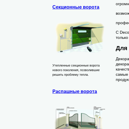
огромн
Секционные ворота
возмож
профес
С Deco
только
Для
Декора
декора
Утепленные секционные ворота
качест
нового поколения, позволившие
самые 
решить проблему тепла.
продук
Распашные ворота