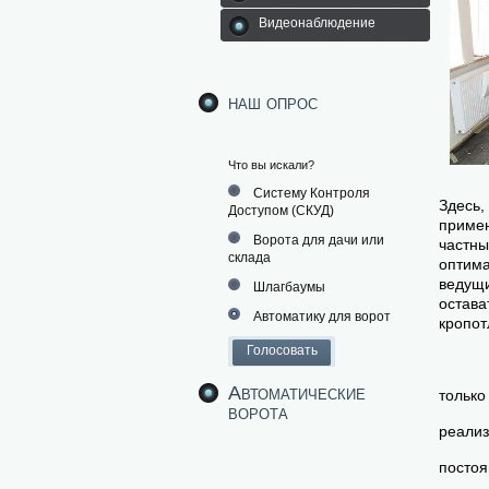
Видеонаблюдение
наш опрос
Что вы искали?
Систему Контроля
Здесь,
Доступом (СКУД)
примен
Ворота для дачи или
частны
склада
оптима
ведущи
Шлагбаумы
остава
Автоматику для ворот
кропот
Автоматические
только
ворота
реализ
постоя