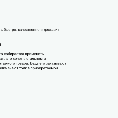
ь быстро, качественно и доставит
n
кто собирается применить
ть это хочет в стильном и
етаемого товара. Ведь его заказывают
няка знают толк в приобретаемой