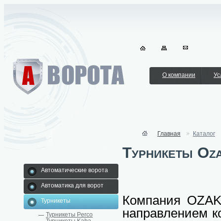
О компании
Ус
Главная
Каталог
Турникеты Oz
Автоматические ворота
Автоматика для ворот
Компания OZAK 
Турникеты
направлением к
Турникеты Perco