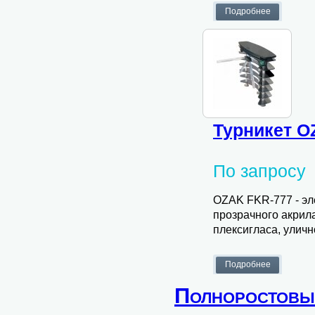
Турникет O
По запросу
OZAK FKR-777 - эл
прозрачного акрил
плексигласа, улич
Полноростовы