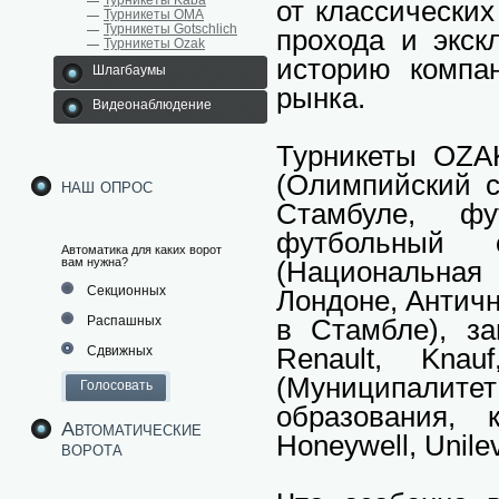
Турникеты Kaba
от классических
Турникеты ОМА
Турникеты Gotschlich
прохода и экс
Турникеты Ozak
историю компа
Шлагбаумы
рынка.
Видеонаблюдение
Турникеты OZAK
(Олимпийский с
наш опрос
Стамбуле, фу
футбольный с
Автоматика для каких ворот
вам нужна?
(Национальная
Секционных
Лондоне, Антич
Распашных
в Стамбле), за
Renault, Knau
Сдвижных
(Муниципалит
образования, 
Автоматические
Honeywell, Unilev
ворота