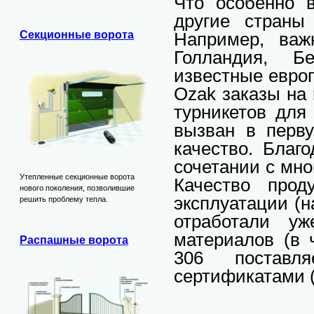
Что особенно 
другие страны
Например, важ
Секционные ворота
Голландия, Б
известные евро
Ozak заказы на 
турникетов для
вызван в перв
качество. Благ
сочетании с мно
Утепленные секционные ворота
Качество прод
нового поколения, позволившие
эксплуатации (
решить проблему тепла.
отработали уж
материалов (в 
Распашные ворота
306 поставл
сертификатами (