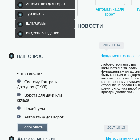
Автоматика для ворот
Шлагбаумы
Автоматические
Автоматика для
Турникеты
Турникеты
ворота
ворот
Шлагбаумы
новости
Видеонаблюдение
2017-11-14
наш опрос
Фундамент: основа о
Любое строительство
начинается с закладки
фундамента – он долже
Что вы искали?
быть крепким и выдерж
высокие нагрузки. Благ
Систему Контроля
качественному фундам
строение не оседает и 
Доступом (СКУД)
кренится, служа верой 
правдой долгие годы.
Ворота для дачи или
склада
Шлагбаумы
Автоматику для ворот
2017-10-13
Автоматические
Металлический шт