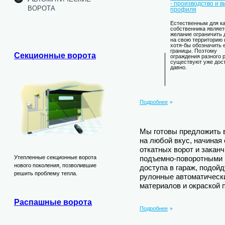
- производство и 
ворота
профиля
Естественным для к
собственника являет
желание ограничить 
на свою территорию 
хотя-бы обозначить 
границы. Поэтому
Секционные ворота
ограждения разного 
существуют уже дос
давно.
Подробнее
Мы готовы предложить
на любой вкус, начиная
откатных ворот и зака
Утепленные секционные ворота
подъемно-поворотными 
нового поколения, позволившие
доступа в гараж, подой
решить проблему тепла.
рулонные автоматическ
материалов и окраской 
Распашные ворота
Подробнее