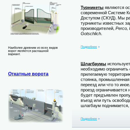
Турникеты
являются ос
современной Системе К
Доступом (СКУД). Мы р
турникеты известных з
производителей,
Perco,
Gotschlich
.
Подробнее
Наиболее древним из всех видов
ворот является распашной
вариант.
Шлагбаумы
используетс
необходимо ограничить
Откатные ворота
прилегаемую территорию
стоянка, промышленная
переезд или что то ино
проезд ограничивается н
будет предъявлен пропу
въезд или путь освободи
шлагбаум поднимается, 
Подробнее