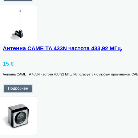
Антенна CAME TA 433N частота 433,92 МГц.
15 €
Антенна CAME TA 433N частота 433,92 МГц. Используется с любым приемником CA