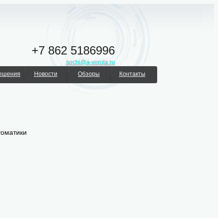
+7 862 5186996
sochi@a-vorota.ru
решения
Новости
Обзоры
Контакты
томатики