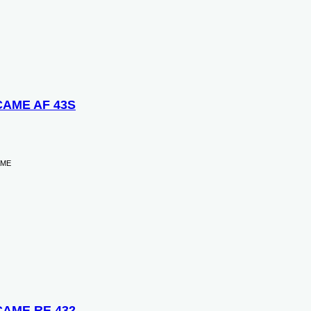
CAME AF 43S
AME
CAME RE 432