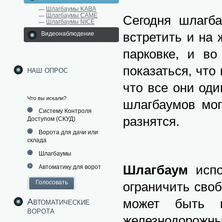
Шлагбаумы KABA
Шлагбаумы CAME
Сегодня шлагб
Шлагбаумы NICE
встретить и на
Видеонаблюдение
парковке, и во
показаться, что
наш опрос
что все они оди
Что вы искали?
шлагбаумов мо
Систему Контроля
разнятся.
Доступом (СКУД)
Ворота для дачи или
склада
Шлагбаумы
Шлагбаум
испо
Автоматику для ворот
ограничить сво
может быть п
Автоматические
ворота
железнодорожны