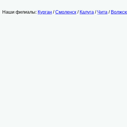
Наши филиалы:
Курган
/
Смоленск
/
Калуга
/
Чита
/
Волжск