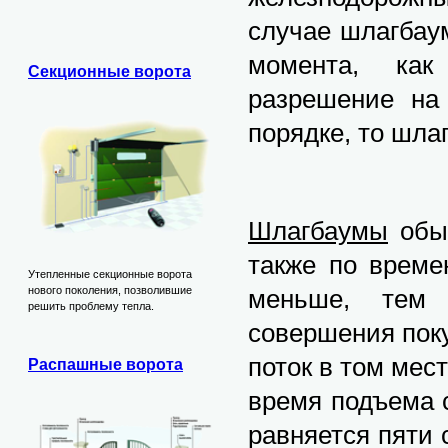
случае шлагбаум
момента, как
Секционные ворота
разрешение на
порядке, то шла
Шлагбаумы
обыч
также по време
Утепленные секционные ворота
меньше, тем 
нового поколения, позволившие
решить проблему тепла.
совершения поку
поток в том мес
Распашные ворота
время подъема 
равняется пяти