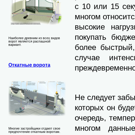
с 10 или 15 се
многом относитс
высокие нагру
покупать бюдже
Наиболее древним из всех видов
ворот является распашной
более быстрый,
вариант.
случае интен
Откатные ворота
преждевременно
Не следует забы
которых он буде
очередь, темпе
многом данные
Многие застройщики отдают свое
предпочтение откатным воротам.