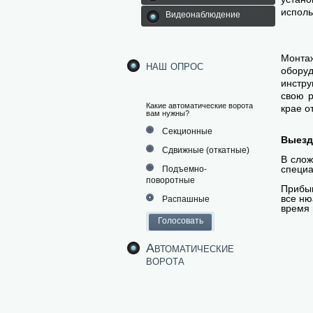
исполь
Видеонаблюдение
Монтаж
наш опрос
обору
инстр
свою р
Какие автоматические ворота
крае о
вам нужны?
Секционные
Выезд
Сдвижные (откатные)
В слож
специа
Подъемно-
поворотные
Прибыв
все ню
Распашные
время 
Автоматические
ворота