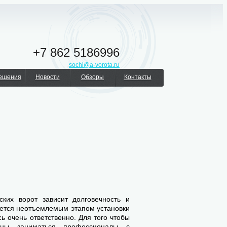
+7 862 5186996
sochi@a-vorota.ru
решения
Новости
Обзоры
Контакты
ских ворот зависит долговечность и
яется неотъемлемым этапом установки
ь очень ответственно. Для того чтобы
жны заниматься профессионалы с