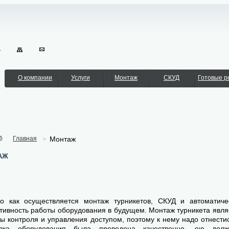
О компании
Услуги
Монтаж
СКУД
Готовые 
Главная
Монтаж
аж
го как осуществляется монтаж турникетов, СКУД и автоматиче
ивность работы оборудования в будущем. Монтаж турникета явл
ы контроля и управления доступом, поэтому к нему надо отнестис
овка оборудования была проведена качественно, ею дол