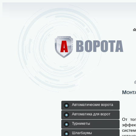
Монт
Автоматические ворота
Автоматика для ворот
От то
Турникеты
эффект
систем
Шлагбаумы
устан